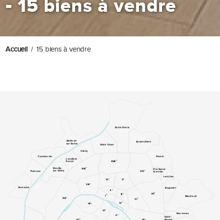
-
15 biens à vendre
Accueil
15 biens à vendre
Saint-Denis
Asnières-
Aubervilliers
sur-Seine
Saint-Ouen
Clichy
Pantin
Courbevoie
Levallois-
e
XVIII
Perret
e
Neuilly-
XVII
Pré-Saint-
e
sur-Seine
XIX
Puteaux
Gervais
Les Lilas
e
e
IX
X
e
VIII
Suresnes
Bagnolet
e
II
e
XX
e
III
er
I
Montreuil
e
XVI
e
XI
e
IV
e
VII
e
VI
Vincennes
e
V
Saint-
e
e
Mandé
XV
XII