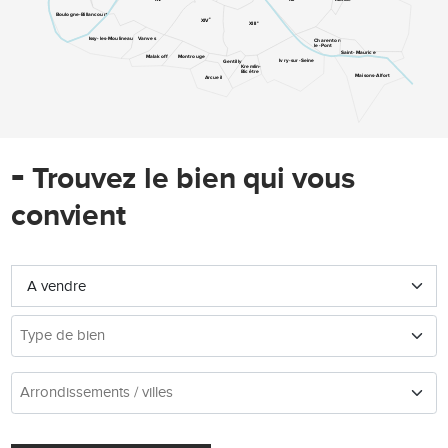
Boulogne-Billancourt
e
XIV
e
XIII
Issy-les-Moulineaux
Vanves
Charenton-
le-Pont
Saint-Maurice
Malakoff
Montrouge
Ivry-sur-Seine
Gentilly
Kremlin-
Bicêtre
Maisons-Alfort
Arcueil
-
Trouvez le bien qui vous
convient