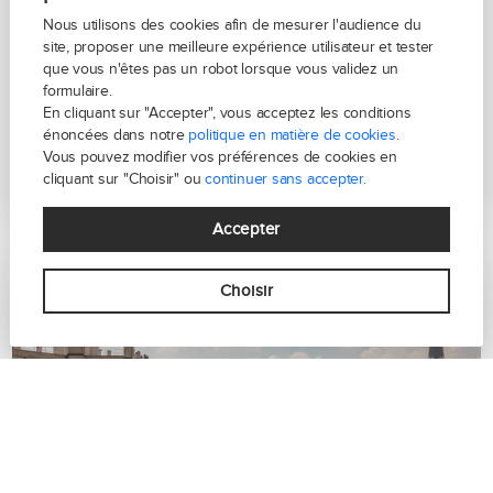
Appartement 6 pièce(s)
Nous utilisons des cookies afin de mesurer l'audience du
site, proposer une meilleure expérience utilisateur et tester
que vous n'êtes pas un robot lorsque vous validez un
197m²
4 chambre(s)
1 salle(s) de bain
formulaire.
En cliquant sur "Accepter", vous acceptez les conditions
énoncées dans notre
politique en matière de cookies
.
En voir plus
Vous pouvez modifier vos préférences de cookies en
cliquant sur "Choisir" ou
continuer sans accepter.
Accepter
Choisir