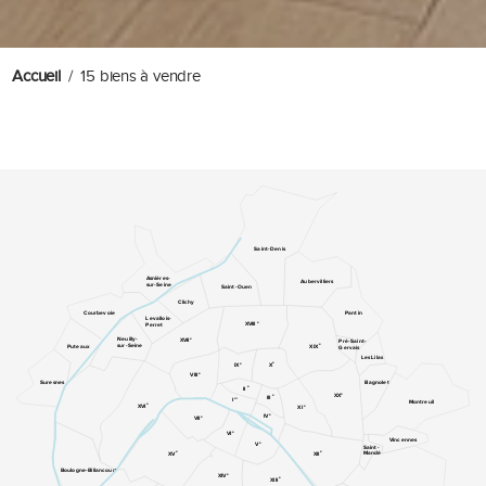
Accueil
15 biens à vendre
Saint-Denis
Asnières-
Aubervilliers
sur-Seine
Saint-Ouen
Clichy
Pantin
Courbevoie
Levallois-
e
XVIII
Perret
e
Neuilly-
XVII
Pré-Saint-
e
sur-Seine
XIX
Puteaux
Gervais
Les Lilas
e
e
IX
X
e
VIII
Suresnes
Bagnolet
e
II
e
XX
e
III
er
I
Montreuil
e
XVI
e
XI
e
IV
e
VII
e
VI
Vincennes
e
V
Saint-
e
e
Mandé
XV
XII
Boulogne-Billancourt
e
XIV
e
XIII