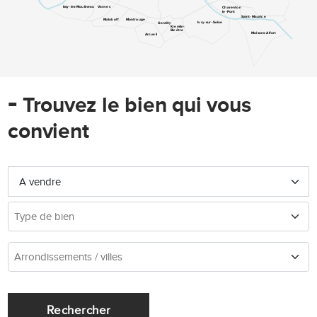
Issy-les-Moulineaux
Vanves
Charenton-
le-Pont
Saint-Maurice
Malakoff
Montrouge
Ivry-sur-Seine
Gentilly
Kremlin-
Bicêtre
Maisons-Alfort
Arcueil
-
Trouvez le bien qui vous
convient
Rechercher