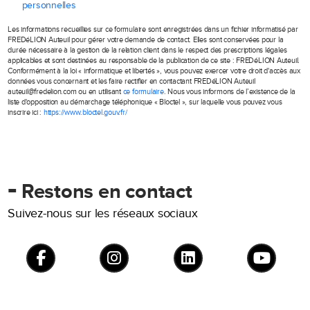
personnelles
Les informations recueillies sur ce formulaire sont enregistrées dans un fichier informatisé par
FREDéLION Auteuil pour gérer votre demande de contact. Elles sont conservées pour la
durée nécessaire à la gestion de la relation client dans le respect des prescriptions légales
applicables et sont destinées au responsable de la publication de ce site : FREDéLION Auteuil.
Conformément à la loi « informatique et libertés », vous pouvez exercer votre droit d'accès aux
données vous concernant et les faire rectifier en contactant FREDéLION Auteuil
auteuil@fredelion.com ou en utilisant
ce formulaire
. Nous vous informons de l’existence de la
liste d'opposition au démarchage téléphonique « Bloctel », sur laquelle vous pouvez vous
inscrire ici :
https://www.bloctel.gouv.fr/
-
Restons en contact
Suivez-nous sur les réseaux sociaux