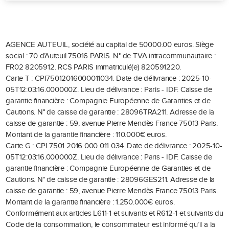
AGENCE AUTEUIL, société au capital de 50000.00 euros.
Siège
social : 70 d’Auteuil 75016 PARIS.
N° de TVA intracommunautaire :
FR02 8205912.
RCS PARIS immatriculé(e) 820591220.
Carte T : CPI75012016000011034.
Date de délivrance : 2025-10-
05T12:03:16.000000Z.
Lieu de délivrance : Paris - IDF.
Caisse de
garantie financière : Compagnie Européenne de Garanties et de
Cautions.
N° de caisse de garantie : 28096TRA211.
Adresse de la
caisse de garantie : 59, avenue Pierre Mendès France 75013 Paris.
Montant de la garantie financière : 110.000€ euros.
Carte G : CPI 7501 2016 000 011 034.
Date de délivrance : 2025-10-
05T12:03:16.000000Z.
Lieu de délivrance : Paris - IDF.
Caisse de
garantie financière : Compagnie Européenne de Garanties et de
Cautions.
N° de caisse de garantie : 28096GES211.
Adresse de la
caisse de garantie : 59, avenue Pierre Mendès France 75013 Paris.
Montant de la garantie financière : 1.250.000€ euros.
Conformément aux articles L611-1 et suivants et R612-1 et suivants du
Code de la consommation, le consommateur est informé qu’il a la