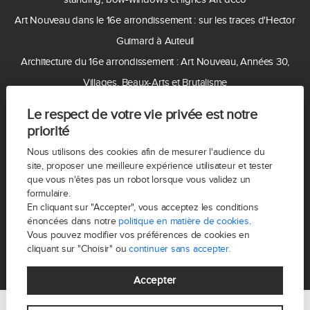
Art Nouveau dans le 16e arrondissement : sur les traces d'Hector
Guimard à Auteuil
Architecture du 16e arrondissement : Art Nouveau, Années 30,
Villages, Beaux-Arts et Brutalisme
Acheter ou vendre à Auteuil en 2026 : pourquoi le quartier reste
Le respect de votre vie privée est notre
recherché ?
priorité
Coupe du monde 2026 : pourquoi un Français sur trois ne peut
Nous utilisons des cookies afin de mesurer l'audience du
pas inviter ses proches chez lui et ce que cela révèle sur l’immobilier
site, proposer une meilleure expérience utilisateur et tester
que vous n'êtes pas un robot lorsque vous validez un
à Paris 16
formulaire.
Immobilier 2026 : Pourquoi le prix de départ est décisif pour réussir
En cliquant sur "Accepter", vous acceptez les conditions
énoncées dans notre
politique en matière de cookies
.
sa vente ?
Vous pouvez modifier vos préférences de cookies en
cliquant sur "Choisir" ou
continuer sans accepter.
Accepter