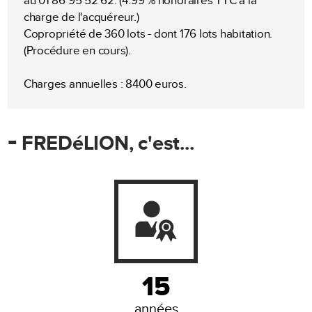
au 01 86 95 52 62. (4.99 % honoraires TTC à la
charge de l'acquéreur.)
Copropriété de 360 lots - dont 176 lots habitation.
(Procédure en cours).
Charges annuelles : 8400 euros.
-
FREDéLION, c'est...
15
années