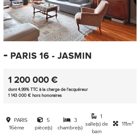
-
PARIS 16 - JASMIN
1 200 000 €
dont 4,99% TTC à la charge de l'acquéreur
1 143 000 € hors honoraires
1
PARIS
5
3
salle(s) de
111m²
16ème
pièce(s)
chambre(s)
bain