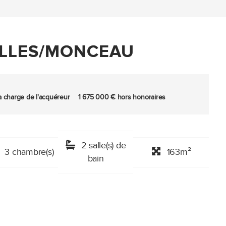
ELLES/MONCEAU
a charge de l'acquéreur
1 675 000 € hors honoraires
2 salle(s) de
3 chambre(s)
163m²
bain