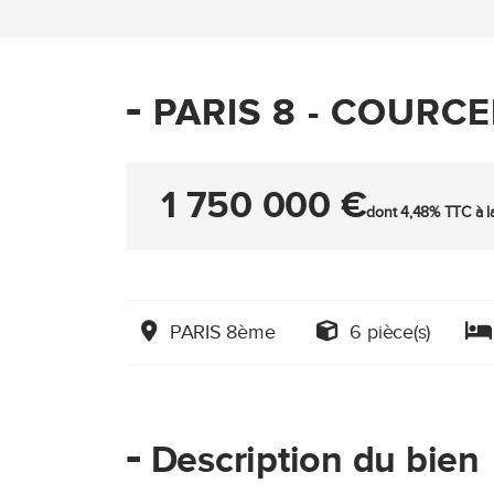
-
PARIS 8 - COURC
1 750 000 €
dont 4,48% TTC à l
PARIS 8ème
6 pièce(s)
-
Description du bien