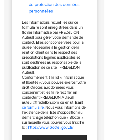
de protection des données
personnelles
Les informations recueillies sur ce
formulaire sont enregistrées dans un
fichier informatisé par FREDéLION
Auteuil pour gérer votre demande de
contact. Elles sont conservées pour la
durée nécessaire à la gestion de la
relation client dans le respect des
prescriptions légales applicables et
sont destinées au responsable de la
publication de ce site : FREDéLION
Auteuil.
Conformément à la loi « informatique
et libertés », vous pouvez exercer votre
droit d'accès aux données vous
concernant et les faire rectifier en
contactant FREDéLION Auteuil
auteuil@fredelion.com ou en utilisant
ce formulaire
. Nous vous informons de
l’existence de la liste d'opposition au
démarchage téléphonique « Bloctel »,
sur laquelle vous pouvez vous inscrire
ici :
https://www.bloctel.gouv.fr/