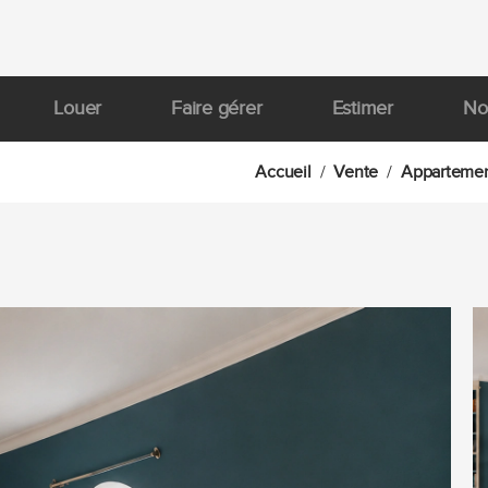
Louer
Faire gérer
Estimer
No
Accueil
Vente
Apparteme