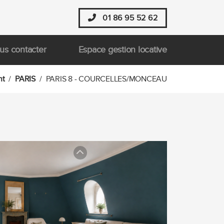
01 86 95 52 62
us contacter
Espace gestion locative
nt
PARIS
PARIS 8 - COURCELLES/MONCEAU