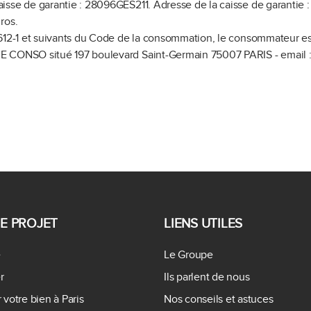
aisse de garantie : 28096GES211.
Adresse de la caisse de garantie 
ros.
612-1 et suivants du Code de la consommation, le consommateur est i
E CONSO situé 197 boulevard Saint-Germain 75007 PARIS - email :
E PROJET
LIENS UTILES
e
Le Groupe
r
Ils parlent de nous
 votre bien à Paris
Nos conseils et astuces