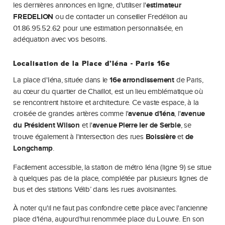
les dernières annonces en ligne, d'utiliser l'
estimateur
FREDELION
ou de contacter un conseiller Fredélion au
01.86.95.52.62 pour une estimation personnalisée, en
adéquation avec vos besoins.
Localisation de la Place d’Iéna - Paris 16e
La place d'Iéna, située dans le
16e arrondissement
de Paris,
au cœur du quartier de Chaillot, est un lieu emblématique où
se rencontrent histoire et architecture. Ce vaste espace, à la
croisée de grandes artères comme l'
avenue d'Iéna
, l'
avenue
du Président Wilson
et l'
avenue Pierre Ier de Serbie
, se
trouve également à l'intersection des rues
Boissière
et
de
Longchamp
.
Facilement accessible, la station de métro Iéna (ligne 9) se situe
à quelques pas de la place, complétée par plusieurs lignes de
bus et des stations Vélib’ dans les rues avoisinantes.
À noter qu'il ne faut pas confondre cette place avec l'ancienne
place d'Iéna, aujourd'hui renommée place du Louvre. En son