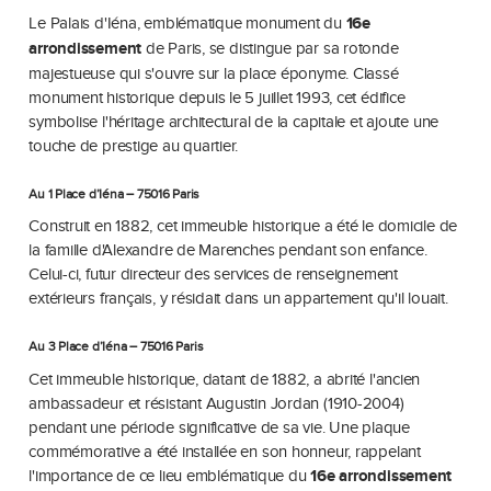
Le Palais d'Iéna, emblématique monument du
16e
arrondissement
de Paris, se distingue par sa rotonde
majestueuse qui s'ouvre sur la place éponyme. Classé
monument historique depuis le 5 juillet 1993, cet édifice
symbolise l'héritage architectural de la capitale et ajoute une
touche de prestige au quartier.
Au 1 Place d’Iéna – 75016 Paris
Construit en 1882, cet immeuble historique a été le domicile de
la famille d'Alexandre de Marenches pendant son enfance.
Celui-ci, futur directeur des services de renseignement
extérieurs français, y résidait dans un appartement qu'il louait.
Au 3 Place d’Iéna – 75016 Paris
Cet immeuble historique, datant de 1882, a abrité l'ancien
ambassadeur et résistant Augustin Jordan (1910-2004)
pendant une période significative de sa vie. Une plaque
commémorative a été installée en son honneur, rappelant
l'importance de ce lieu emblématique du
16e arrondissement