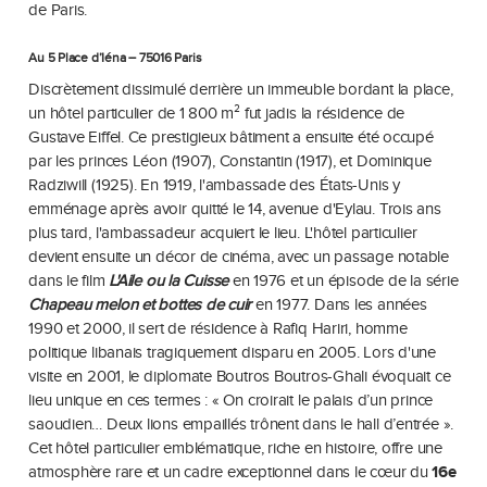
de Paris.
Au 5 Place d’Iéna – 75016 Paris
Discrètement dissimulé derrière un immeuble bordant la place,
un hôtel particulier de 1 800 m² fut jadis la résidence de
Gustave Eiffel. Ce prestigieux bâtiment a ensuite été occupé
par les princes Léon (1907), Constantin (1917), et Dominique
Radziwill (1925). En 1919, l'ambassade des États-Unis y
emménage après avoir quitté le 14, avenue d'Eylau. Trois ans
plus tard, l'ambassadeur acquiert le lieu. L'hôtel particulier
devient ensuite un décor de cinéma, avec un passage notable
dans le film
L'Aile ou la Cuisse
en 1976 et un épisode de la série
Chapeau melon et bottes de cuir
en 1977. Dans les années
1990 et 2000, il sert de résidence à Rafiq Hariri, homme
politique libanais tragiquement disparu en 2005. Lors d'une
visite en 2001, le diplomate Boutros Boutros-Ghali évoquait ce
lieu unique en ces termes : « On croirait le palais d’un prince
saoudien… Deux lions empaillés trônent dans le hall d’entrée ».
Cet hôtel particulier emblématique, riche en histoire, offre une
atmosphère rare et un cadre exceptionnel dans le cœur du
16e