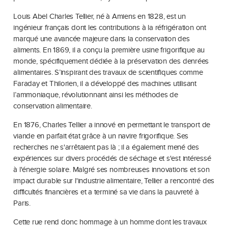
Louis Abel Charles Tellier, né à Amiens en 1828, est un
ingénieur français dont les contributions à la réfrigération ont
marqué une avancée majeure dans la conservation des
aliments. En 1869, il a conçu la première usine frigorifique au
monde, spécifiquement dédiée à la préservation des denrées
alimentaires. S’inspirant des travaux de scientifiques comme
Faraday et Thilorien, il a développé des machines utilisant
l’ammoniaque, révolutionnant ainsi les méthodes de
conservation alimentaire.
En 1876, Charles Tellier a innové en permettant le transport de
viande en parfait état grâce à un navire frigorifique. Ses
recherches ne s'arrêtaient pas là ; il a également mené des
expériences sur divers procédés de séchage et s'est intéressé
à l'énergie solaire. Malgré ses nombreuses innovations et son
impact durable sur l'industrie alimentaire, Tellier a rencontré des
difficultés financières et a terminé sa vie dans la pauvreté à
Paris.
Cette rue rend donc hommage à un homme dont les travaux