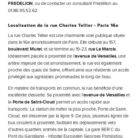
FREDELION
, ou de contacter un consultant Fredélion au
01.86.95.52.62.
Localisation de la rue Charles Tellier - Paris 16e
La rue Charles Tellier est une charmante voie publique située
dans le 16e arrondissement de Paris. Elle débute au 157,
boulevard Murat
, et se termine au 19-23,
rue Le Marois
.
Idéalement placée à proximité de l'
avenue de Versailles
, une
artère majeure de cet arrondissement, la rue est également
proche des quais de Seine, offrant ainsi aux résidents un accès
privilégié aux agréables promenades le long de l’eau.
En matière de transports en commun, la rue bénéficie d'une
excellente desserte. Sa proximité avec l'
avenue de Versailles
et
la
Porte de Saint-Cloud
permet un accès rapide aux
transports. La station de métro la plus proche, Porte de Saint-
Cloud, est desservie par la ligne 9. De plus, plusieurs lignes de
bus circulent à proximité, facilitant les déplacements vers
d'autres quartiers animés de la capitale. La gare RER C du
Pont du Garigliano - Hôpital Européen Georges Pompidou,