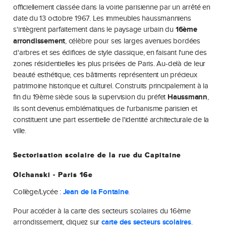
officiellement classée dans la voirie parisienne par un arrêté en
date du 13 octobre 1967. Les immeubles haussmanniens
s'intègrent parfaitement dans le paysage urbain du
16ème
arrondissement
, célèbre pour ses larges avenues bordées
d'arbres et ses édifices de style classique, en faisant l'une des
zones résidentielles les plus prisées de Paris. Au-delà de leur
beauté esthétique, ces bâtiments représentent un précieux
patrimoine historique et culturel. Construits principalement à la
fin du 19ème siècle sous la supervision du préfet
Haussmann
,
ils sont devenus emblématiques de l'urbanisme parisien et
constituent une part essentielle de l'identité architecturale de la
ville.
Sectorisation scolaire de la rue du Capitaine
Olchanski - Paris 16e
Collège/Lycée :
Jean de la Fontaine
.
Pour accéder à la carte des secteurs scolaires du 16ème
arrondissement, cliquez sur
carte des secteurs scolaires
.