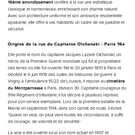
16ème arrondissement
confère à la rue une esthétique
classique et harmonieuse, enrichissant son charme naturel.
Avec son architecture uniforme et son ambiance résidentielle
apaisante, elle offre à ses habitants un cadre de vie paisible et
sécurisé.
Origine de la rue du Capitaine Olchanski - Paris 16e
Elle porte le nom du capitaine Jacques Lazare Olchanski, un
héros de la Première Guerre mondiale qui fut le propriétaire
des terres où elle fut ouverte. Né le 20 janvier 1891 à Paris et
décédé le 6 juin 1918 des suites de blessures de guerre à
Vrigny, à l'ambulance 15/22 de Louvois, il repose au
cimetière
du Montparnasse
à Paris, division 30. Capitaine courageux du
99e Régiment d'Infanterie, il fut décoré à plusieurs reprises
pour son service exemplaire. Lors de la première bataille de la
Marne en septembre 1914, dans son carnet de route, il écrivit :
'Quand on veut, on peut vivre toutes les circonstances. Il suffit
de courage, de volonté et de sincérité.'
La voie a été ouverte sous son nom actuel en 1907 et