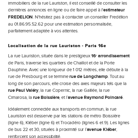
immobiliers de la rue Lauriston, il est conseillé de consulter les
dernières annonces en ligne ou de faire appel à l'
estimateur
FREDELION
. N'hésitez pas à contacter un conseiller Fredélion
au 01.86.95.52.62 pour une estimation personnalisée,
parfaitement adaptée à vos attentes.
Localisation de la rue Lauriston - Paris 16e
La rue Lauriston, située dans le prestigieux
16ᵉ arrondissement
de Paris, traverse les quartiers de Chaillot et de la Porte
Dauphine. Avec une longueur de 1 012 mètres, elle débute à la
rue de Presbourg et se termine
rue de Longchamp
. Tout au
long de son parcours, elle croise des axes majeurs tels que la
rue Paul Valéry
, la rue Copernic, la rue Galilée, la rue
Cimarosa, la
rue Boissière
, et l’
avenue Raymond Poincaré
.
Idéalement connectée aux transports en commun, la rue
Lauriston est desservie par les stations de métro Boissière
(ligne 6), Kléber (ligne 6) et Trocadéro (lignes 6 et 9). Les lignes
de bus 22 et 30, situées à proximité sur l’
avenue Kléber
,
renforcent son accessibilité.