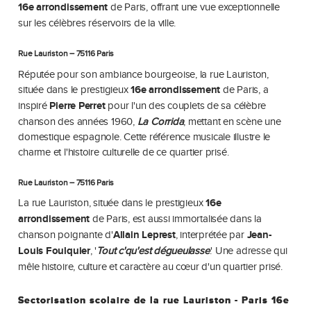
16e arrondissement
de Paris, offrant une vue exceptionnelle
sur les célèbres réservoirs de la ville.
Rue Lauriston – 75116 Paris
Réputée pour son ambiance bourgeoise, la rue Lauriston,
située dans le prestigieux
16e arrondissement
de Paris, a
inspiré
Pierre Perret
pour l'un des couplets de sa célèbre
chanson des années 1960,
La Corrida
, mettant en scène une
domestique espagnole. Cette référence musicale illustre le
charme et l'histoire culturelle de ce quartier prisé.
Rue Lauriston – 75116 Paris
La rue Lauriston, située dans le prestigieux
16e
arrondissement
de Paris, est aussi immortalisée dans la
chanson poignante d'
Allain Leprest
, interprétée par
Jean-
Louis Foulquier
, '
Tout c'qu'est dégueulasse
.' Une adresse qui
mêle histoire, culture et caractère au cœur d'un quartier prisé.
Sectorisation scolaire de la rue Lauriston - Paris 16e