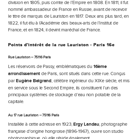
division en 1805, puis comte de l’Empire en 1808. En 1811, il fut
nommé ambassadeur de France en Russie, avant de recevoir
le titre de marquis de Lauriston en 1817. Deux ans plus tard, en
1822, il fut élu à l’Académie des beaux-arts de l’Institut de
France, et en 1824, il devint maréchal de France.
Points d'intérêt de la rue Lauriston - Paris 16e
Rue Lauriston – 75116 Paris
Les réservoirs de Passy, emblématiques du
16ème
arrondissement
de Paris, sont situés dans cette rue. Conçus
par
Eugène Belgrand
, célèbre ingénieur du XIXe siècle, et mis
en service sous le Second Empire, ils constituent l’un des
principaux systèmes de stockage d’eau non potable de la
capitale.
Au 17 rue Lauriston – 75116 Paris
Installée à cette adresse en 1923,
Ergy Landau
, photographe
française d'origine hongroise (1896-1967), ouvre son studio
photographique, où elle réside également.