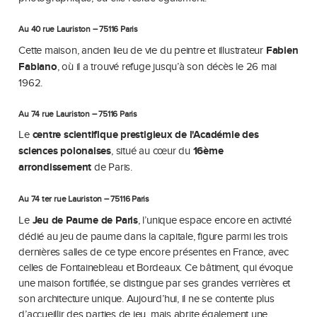
Au 40 rue Lauriston – 75116 Paris
Cette maison, ancien lieu de vie du peintre et illustrateur
Fabien
Fabiano
, où il a trouvé refuge jusqu’à son décès le 26 mai
1962.
Au 74 rue Lauriston – 75116 Paris
Le
centre scientifique prestigieux de l'Académie des
sciences polonaises
, situé au cœur du
16ème
arrondissement
de Paris.
Au 74 ter rue Lauriston – 75116 Paris
Le
Jeu de Paume de Paris
, l’unique espace encore en activité
dédié au jeu de paume dans la capitale, figure parmi les trois
dernières salles de ce type encore présentes en France, avec
celles de Fontainebleau et Bordeaux. Ce bâtiment, qui évoque
une maison fortifiée, se distingue par ses grandes verrières et
son architecture unique. Aujourd’hui, il ne se contente plus
d’accueillir des parties de jeu, mais abrite également une