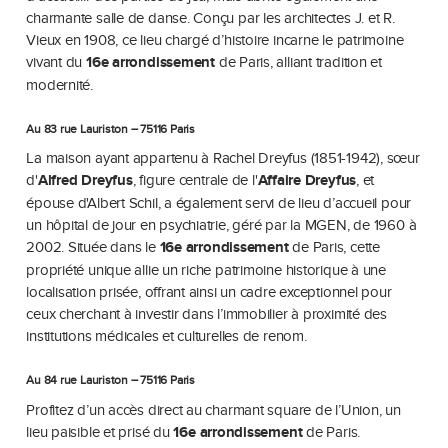
charmante salle de danse. Conçu par les architectes J. et R.
Vieux en 1908, ce lieu chargé d’histoire incarne le patrimoine
vivant du
16e arrondissement
de Paris, alliant tradition et
modernité.
Au 83 rue Lauriston – 75116 Paris
La maison ayant appartenu à Rachel Dreyfus (1851-1942), sœur
d'
Alfred Dreyfus
, figure centrale de l'
Affaire Dreyfus
, et
épouse d'Albert Schil, a également servi de lieu d’accueil pour
un hôpital de jour en psychiatrie, géré par la MGEN, de 1960 à
2002. Située dans le
16e arrondissement
de Paris, cette
propriété unique allie un riche patrimoine historique à une
localisation prisée, offrant ainsi un cadre exceptionnel pour
ceux cherchant à investir dans l’immobilier à proximité des
institutions médicales et culturelles de renom.
Au 84 rue Lauriston – 75116 Paris
Profitez d’un accès direct au charmant square de l’Union, un
lieu paisible et prisé du
16e arrondissement
de Paris.