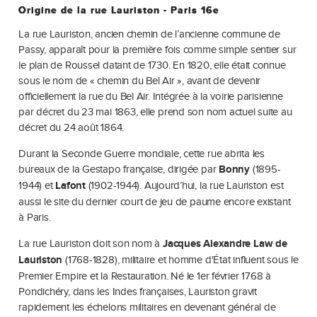
Origine de la rue Lauriston - Paris 16e
La rue Lauriston, ancien chemin de l’ancienne commune de
Passy, apparaît pour la première fois comme simple sentier sur
le plan de Roussel datant de 1730. En 1820, elle était connue
sous le nom de « chemin du Bel Air », avant de devenir
officiellement la rue du Bel Air. Intégrée à la voirie parisienne
par décret du 23 mai 1863, elle prend son nom actuel suite au
décret du 24 août 1864.
Durant la Seconde Guerre mondiale, cette rue abrita les
bureaux de la Gestapo française, dirigée par
Bonny
(1895-
1944) et
Lafont
(1902-1944). Aujourd’hui, la rue Lauriston est
aussi le site du dernier court de jeu de paume encore existant
à Paris.
​La rue Lauriston doit son nom à
Jacques Alexandre Law de
Lauriston
(1768-1828), militaire et homme d'État influent sous le
Premier Empire et la Restauration. Né le 1er février 1768 à
Pondichéry, dans les Indes françaises, Lauriston gravit
rapidement les échelons militaires en devenant général de