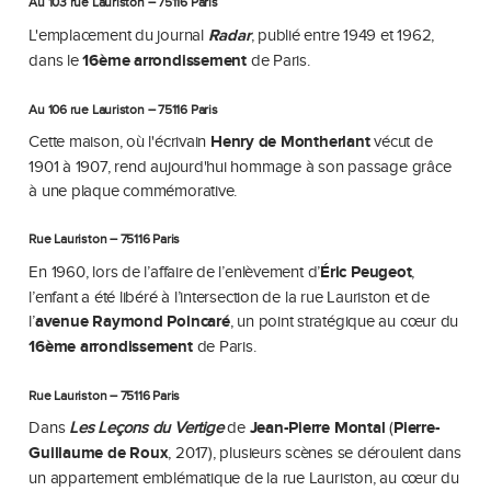
Au 103 rue Lauriston – 75116 Paris
L'emplacement du journal
Radar
, publié entre 1949 et 1962,
dans le
16ème arrondissement
de Paris.
Au 106 rue Lauriston – 75116 Paris
Cette maison, où l'écrivain
Henry de Montherlant
vécut de
1901 à 1907, rend aujourd'hui hommage à son passage grâce
à une plaque commémorative.
Rue Lauriston – 75116 Paris
En 1960, lors de l’affaire de l’enlèvement d’
Éric Peugeot
,
l’enfant a été libéré à l’intersection de la rue Lauriston et de
l’
avenue Raymond Poincaré
, un point stratégique au cœur du
16ème arrondissement
de Paris.
Rue Lauriston – 75116 Paris
Dans
Les Leçons du Vertige
de
Jean-Pierre Montal
(
Pierre-
Guillaume de Roux
, 2017), plusieurs scènes se déroulent dans
un appartement emblématique de la rue Lauriston, au cœur du