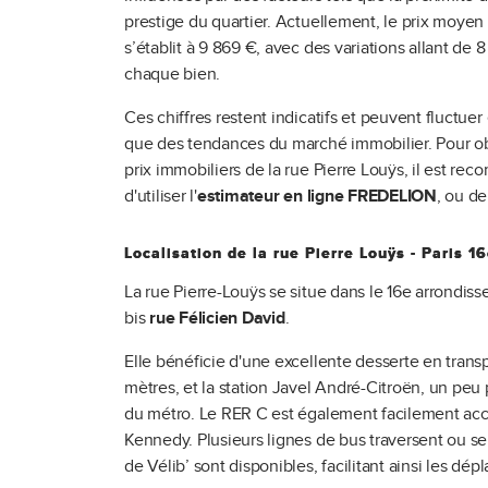
prestige du quartier. Actuellement, le prix moyen
s’établit à 9 869 €, avec des variations allant de 
chaque bien.
Ces chiffres restent indicatifs et peuvent fluct
que des tendances du marché immobilier. Pour obte
prix immobiliers de la rue Pierre Louÿs, il est r
d'utiliser l'
estimateur en ligne FREDELION
, ou d
Localisation de la rue Pierre Louÿs
- Paris 1
La rue Pierre-Louÿs se situe dans le 16e arrondis
bis
rue Félicien David
.
Elle bénéficie d'une excellente desserte en tran
mètres, et la station Javel André-Citroën, un peu 
du métro. Le RER C est également facilement acce
Kennedy. Plusieurs lignes de bus traversent ou se 
de Vélib’ sont disponibles, facilitant ainsi les dép