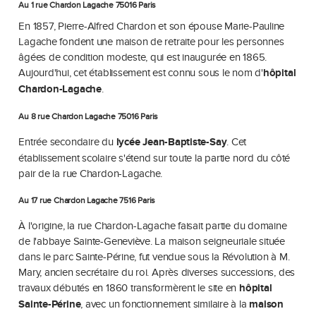
Au 1 rue Chardon Lagache 75016 Paris
En 1857, Pierre-Alfred Chardon et son épouse Marie-Pauline
Lagache fondent une maison de retraite pour les personnes
âgées de condition modeste, qui est inaugurée en 1865.
Aujourd'hui, cet établissement est connu sous le nom d'
hôpital
Chardon-Lagache
.
Au 8 rue Chardon Lagache 75016 Paris
Entrée secondaire du
lycée Jean-Baptiste-Say
. Cet
établissement scolaire s'étend sur toute la partie nord du côté
pair de la rue Chardon-Lagache.
Au 17 rue Chardon Lagache 7516 Paris
À l'origine, la rue Chardon-Lagache faisait partie du domaine
de l'abbaye Sainte-Geneviève. La maison seigneuriale située
dans le parc Sainte-Périne, fut vendue sous la Révolution à M.
Mary, ancien secrétaire du roi. Après diverses successions, des
travaux débutés en 1860 transformèrent le site en
hôpital
Sainte-Périne
, avec un fonctionnement similaire à la
maison