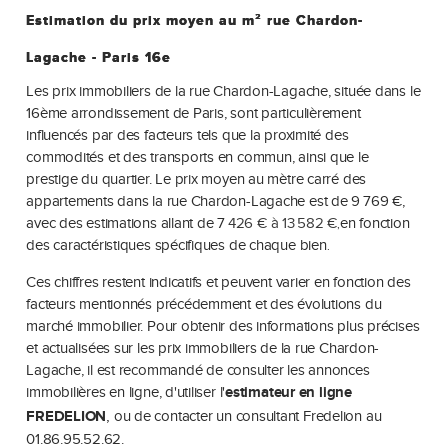
Estimation du prix moyen au m² rue Chardon-
Lagache - Paris 16e
Les prix immobiliers de la rue Chardon-Lagache, située dans le
16ème arrondissement de Paris, sont particulièrement
influencés par des facteurs tels que la proximité des
commodités et des transports en commun, ainsi que le
prestige du quartier. Le prix moyen au mètre carré des
appartements dans la rue Chardon-Lagache est de 9 769 €,
avec des estimations allant de 7
426 €
à
13 582 €
en fonction
,
des caractéristiques spécifiques de chaque bien
.
Ces chiffres restent indicatifs et peuvent varier en fonction des
facteurs mentionnés précédemment et des évolutions du
marché immobilier. Pour obtenir des informations plus précises
et actualisées sur les prix immobiliers de la rue Chardon-
Lagache, il est
recommandé de consulter les annonces
immobilières en ligne, d'utiliser l'
estimateur en ligne
,
FREDELION
ou de contacter un consultant
Fredelion au
01.86.95.52.62.