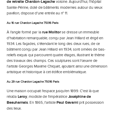
de retraite Chardon-Lagache
voisine. Aujourd'hui, l'hôpital
Sainte-Périne, doté de bâtiments modernes autour du vieux
pavillon, dispose d'une entrée au n° 11.
Au 16 rue Chardon Lagache 75016 Paris
À l'angle formé par la
rue Molitor
se dresse un immeuble
d'habitation remarquable, conçu par Jean Hillard et érigé en
1934. Les façades, s'étendant le long des deux rues, de ce
bâtiment conçu par Jean Hillard en 1934, sont ornées de bas-
reliefs exquis qui parcourent quatre étages, illustrant le thème
des travaux des champs. Ces sculptures sont l'œuvre de
l'artiste Georges Maxime Chiquet, ajoutant ainsi une dimension
artistique et historique à cet édifice emblématique.
Au 29 rue Chardon Lagache 75016 Paris
Une maison occupait l'espace jusqu'en 1899. C'est là que
résida
Leroy
, modiste de l'impératrice
Joséphine de
Beauharnais
. En 1865, l'artiste
Paul Gavarni
prit possession
des lieux.