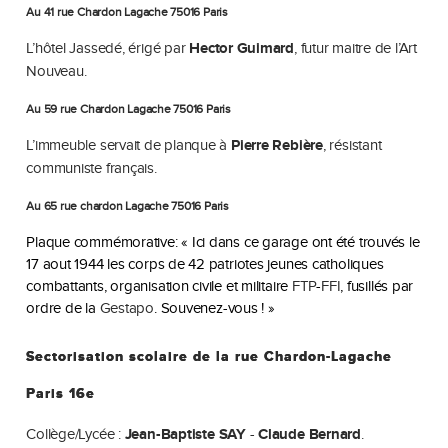
Au 41 rue Chardon Lagache 75016 Paris
L’hôtel Jassedé, érigé par
Hector Guimard
, futur maitre de l’Art
Nouveau.
Au 59 rue Chardon Lagache 75016 Paris
L’immeuble servait de planque à
Pierre Rebière
, résistant
communiste français.
Au 65 rue chardon Lagache 75016 Paris
Plaque commémorative: « Ici dans ce garage ont été trouvés le
17 aout 1944 les corps de 42 patriotes jeunes catholiques
combattants, organisation civile et militaire
FTP
-
FFI
, fusillés par
ordre de la
Gestapo
. Souvenez-vous ! »
Sectorisation scolaire de la rue Chardon-Lagache
Paris 16e
Collège/Lycée :
Jean-Baptiste SAY
-
Claude Bernard
.