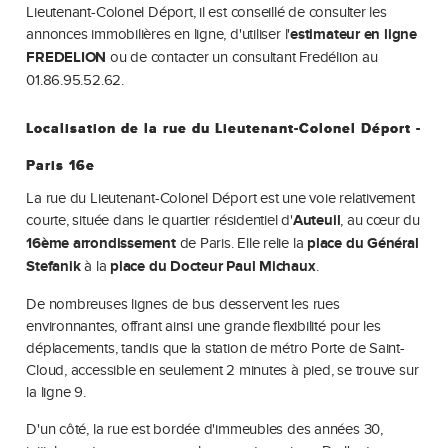
Lieutenant-Colonel Déport, il est conseillé de consulter les
annonces immobilières en ligne, d'utiliser l'
estimateur en ligne
FREDELION
ou de contacter un consultant Fredélion au
01.86.95.52.62.
Localisation de la rue du Lieutenant-Colonel Déport -
Paris 16e
La rue du Lieutenant-Colonel Déport est une voie relativement
courte, située dans le quartier résidentiel d'
Auteuil
, au cœur du
16ème arrondissement
de Paris. Elle relie la
place du Général
Stefanik
à la
place du Docteur Paul Michaux
.
De nombreuses lignes de bus desservent les rues
environnantes, offrant ainsi une grande flexibilité pour les
déplacements, tandis que la station de métro Porte de Saint-
Cloud, accessible en seulement 2 minutes à pied, se trouve sur
la ligne 9.
D'un côté, la rue est bordée d'immeubles des années 30,