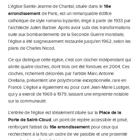
L’église Sainte-Jeanne de Chantal, située dans le
16e
arrondissement
de Paris, est un remarquable édifice
catholique de style romano-byzantin, érigé à partir de 1933 par
l'architecte Julien Barbier. Après avoir subi des transformations
suite aux bombardements de la Seconde Guerre mondiale,
l’église a été soigneusement restaurée jusqu'en 1962, selon les
plans de Charles Nicod.
Ce qui distingue cette église, c'est son clocher indépendant qui
abrite quatre cloches, dont trois ont été fondues en 2004. Ces
cloches, richement décorées par l'artiste Marc-Antoine
Orellana, présentent une polychromie exceptionnelle, rare en
France. L’église a également eu pour curé Jean-Marie Lustiger,
qui y a exercé de 1969 à 1979, laissant une empreinte notable
sur la communauté.
L'entrée de l'église est idéalement située sur la
Place de la
Porte de Saint-Cloud
, un point de repère accessible et prisé,
renforçant l'attrait du
16e arrondissement
pour ceux qui
recherchent à la fois un cadre de vie paisible et une proximité