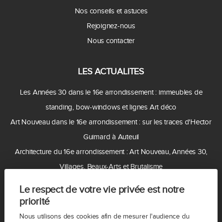
Nos conseils et astuces
Rejoignez-nous
Nous contacter
LES ACTUALITES
Les Années 30 dans le 16e arrondissement : immeubles de
standing, bow-windows et lignes Art déco
Art Nouveau dans le 16e arrondissement : sur les traces d'Hector
Guimard à Auteuil
Architecture du 16e arrondissement : Art Nouveau, Années 30,
Villages, Beaux-Arts et Brutalisme
Acheter ou vendre à Auteuil en 2026 : pourquoi le quartier reste
Le respect de votre vie privée est notre
recherché ?
priorité
Coupe du monde 2026 : pourquoi un Français sur trois ne peut
Nous utilisons des cookies afin de mesurer l'audience du