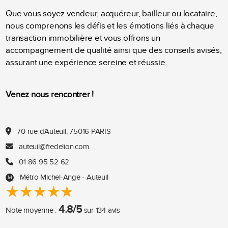
Que vous soyez vendeur, acquéreur, bailleur ou locataire,
nous comprenons les défis et les émotions liés à chaque
transaction immobilière et vous offrons un
accompagnement de qualité ainsi que des conseils avisés,
assurant une expérience sereine et réussie.
Venez nous rencontrer !
70 rue d’Auteuil, 75016 PARIS
auteuil@fredelion.com
01 86 95 52 62
Métro Michel-Ange - Auteuil
★★★★★
★★★★★
4.8
/
5
Note moyenne :
sur
134
avis